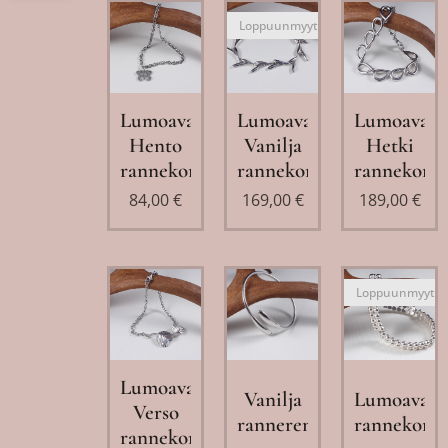
Loppuunmyyty
Lumoava
Lumoava
Lumoava
Hento
Vanilja
Hetki
rannekoru
rannekoru
rannekoru
84,00
€
169,00
€
189,00
€
Loppuunmyyty
Lumoava
Vanilja
Lumoava
Verso
rannerengas
rannekoru
rannekoru