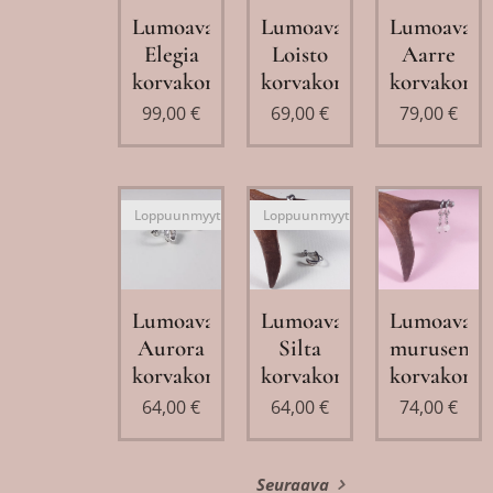
Lumoava
Lumoava
Lumoava
Elegia
Loisto
Aarre
korvakorut
korvakorut
korvakorut
99,00
€
69,00
€
79,00
€
Loppuunmyyty
Loppuunmyyty
Lumoava
Lumoava
Lumoava
Aurora
Silta
muruseni
korvakorut
korvakorut
korvakorut
64,00
€
64,00
€
74,00
€
Seuraava