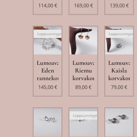
114,00
€
169,00
€
139,00
€
Loppuunmyyty
Loppuunmyyty
Lumoava
Lumoava
Lumoava
Eden
Riemu
Kaisla
rannekoru
korvakorut
korvakorut
145,00
€
89,00
€
79,00
€
Loppuunmyyty