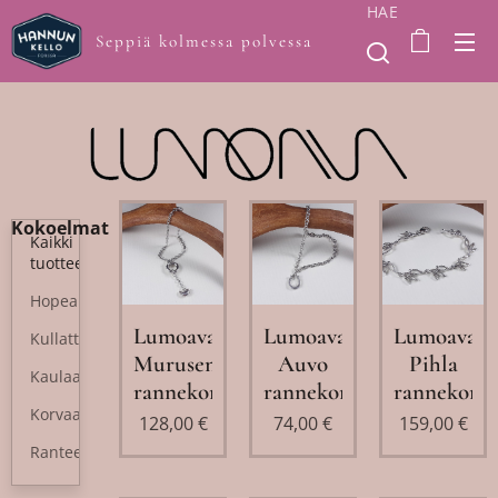
HAE
Seppiä kolmessa polvessa
Kokoelmat
Kaikki
tuotteet
Hopea
Lumoava
Lumoava
Lumoava
Kullattu
Muruseni
Auvo
Pihla
Kaulaan
rannekoru
rannekoru
rannekoru
Korvaan
128,00
€
74,00
€
159,00
€
Ranteeseen