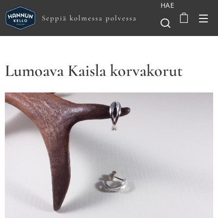
HAE
Seppiä kolmessa polvessa
Lumoava Kaisla korvakorut