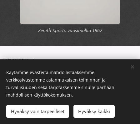
Zenith Sporto vuosimallia 1962
TIETOA
Käytämme evästeitä mahdollistaaksemme
Tietosuojakäytäntö
verkkosivustomme asianmukaisen toiminnan ja
turvallisuuden sekä tarjotaksemme sinulle parhaan
mahdollisen käyttökokemuksen.
KAUPPA
Hyväksy vain tarpeelliset
Hyväksy kaikki
Maksu- ja palautusehdot
Tietoa meistä