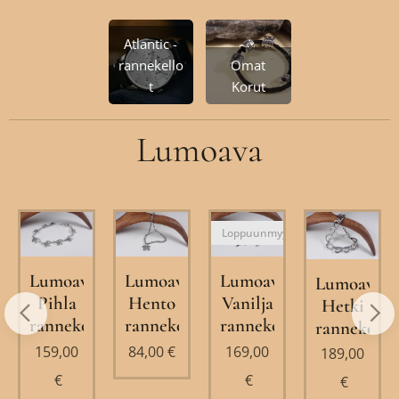
Atlantic -
rannekello
Omat
t
Korut
Lumoava
Loppuunmyyty
a
Lumoava
Lumoava
Lumoava
Lumoava
Pihla
Hento
Vanilja
Hetki
ru
rannekoru
rannekoru
rannekoru
rannekoru
159,00
84,00
€
169,00
189,00
€
€
€