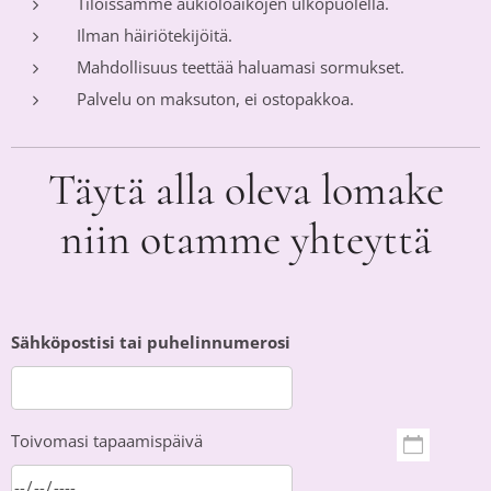
Tiloissamme aukioloaikojen ulkopuolella.
Ilman häiriötekijöitä.
Mahdollisuus teettää haluamasi sormukset.
Palvelu on maksuton, ei ostopakkoa.
Täytä alla oleva lomake
niin otamme yhteyttä
Sähköpostisi tai puhelinnumerosi
Toivomasi tapaamispäivä