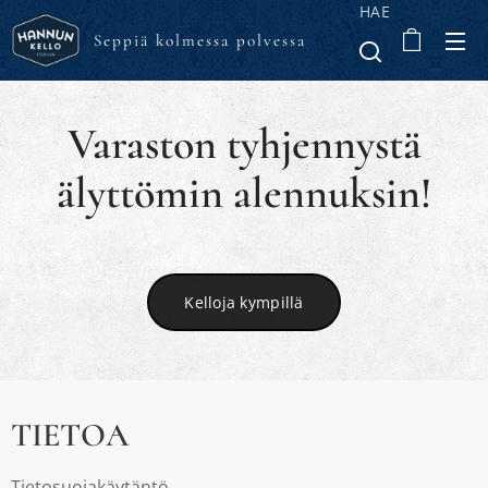
HAE
Seppiä kolmessa polvessa
Varaston tyhjennystä
älyttömin alennuksin!
Kelloja kympillä
TIETOA
Tietosuojakäytäntö