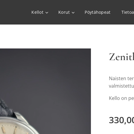
Kellot
Korut
Pöytähopeat
Tieto
Zenit
Naisten te
valmistettu
Kello on pe
330,0