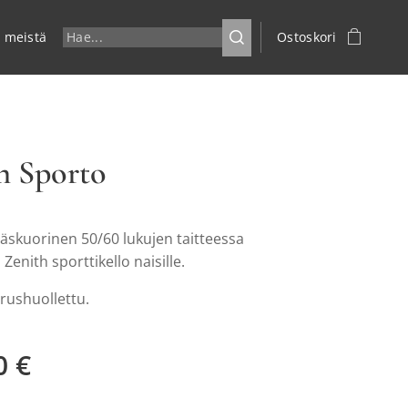
a meistä
Ostoskori
h Sporto
räskuorinen 50/60 lukujen taitteessa
 Zenith sporttikello naisille.
rushuollettu.
0
€