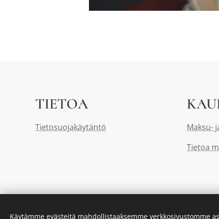
TIETOA
KAU
Tietosuojakäytäntö
Maksu- j
Tietoa m
Käytämme evästeitä mahdollistaaksemme verkkosivustomme as