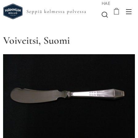
HAE
Seppiä kolmessa polvessa
Voiveitsi, Suomi