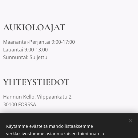
AUKIOLOAJAT
Maanantai-Perjantai 9:00-17:00
Lauantai 9:00-13:00
Sunnuntai: Suljettu
YHTEYSTIEDOT
Hannun Kello, Vilppaankatu 2
30100 FORSSA
03-4220812 |
info@hannunkello.com
Käytämme evästeitä mahdollistaaksemme
verkkosivustomme asianmukaisen toiminnan ja