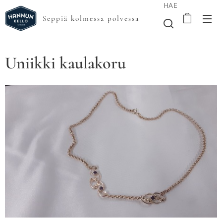
HAE
Seppiä kolmessa polvessa
Uniikki kaulakoru