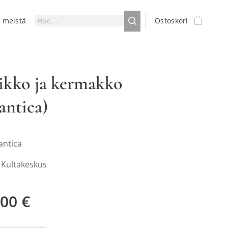
a meistä
Ostoskori
ikko ja kermakko
ntica)
antica
: Kultakeskus
,00
€