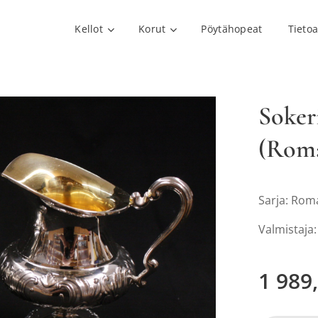
Kellot
Korut
Pöytähopeat
Tieto
Soker
(Roma
Sarja: Rom
Valmistaja
1 989