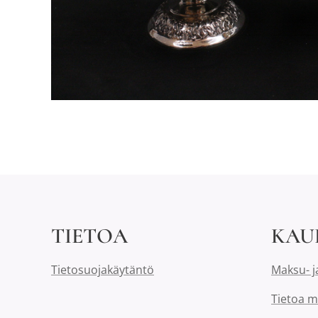
TIETOA
KAU
Tietosuojakäytäntö
Maksu- j
Tietoa m