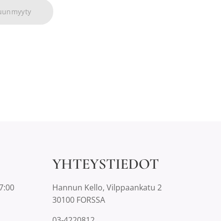
uunmyyty
YHTEYSTIEDOT
7:00
Hannun Kello, Vilppaankatu 2
30100 FORSSA
03-4220812