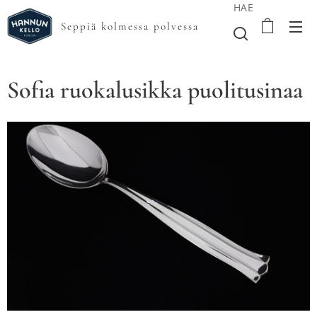
HAE
Seppiä kolmessa polvessa
Sofia ruokalusikka puolitusinaa