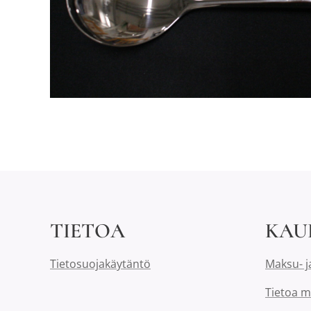
TIETOA
KAU
Tietosuojakäytäntö
Maksu- j
Tietoa m