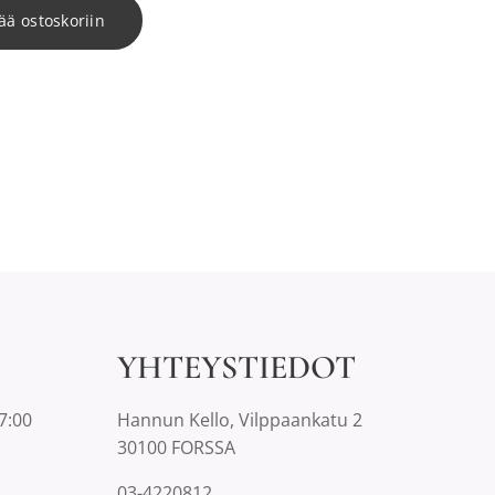
ää ostoskoriin
YHTEYSTIEDOT
7:00
Hannun Kello, Vilppaankatu 2
30100 FORSSA
03-4220812