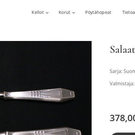
Kellot
Korut
Pöytähopeat
Tieto
Salaa
Sarja: Suo
Valmistaja
378,0