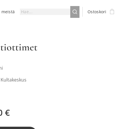
a meistä
Ostoskori
ttiottimet
mi
: Kultakeskus
0
€