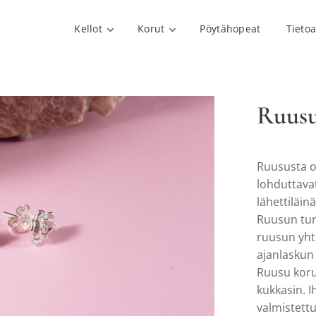
Kellot
Korut
Pöytähopeat
Tieto
Ruusu
Ruususta o
lohduttavat
lähettiläinä
Ruusun tunt
ruusun yht
ajanlaskun 
Ruusu koru
kukkasin. I
valmistett