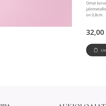
Omat korut
jalometalli
on 0,8cm.
32,00
Lis