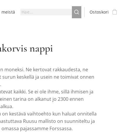
a meistä
Ostoskori
korvis nappi
n moneksi. Ne kertovat rakkaudesta, ne
 surun keskellä ja usein ne toimivat onnen
.
evat kaikki. Se ei ole ihme, sillä ihmisen ja
einen tarina on alkanut jo 2300 ennen
alkua.
 on kestävä vaihtoehto kun haluat onnitella
hastuttava Ruusu mallisto on suunniteltu ja
u omassa pajassamme Forssassa.