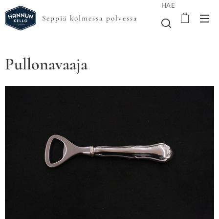
HAE
Seppiä kolmessa polvessa
Pullonavaaja