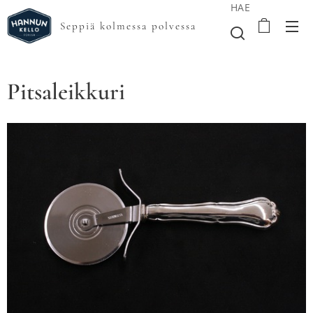
HAE
Seppiä kolmessa polvessa
Pitsaleikkuri