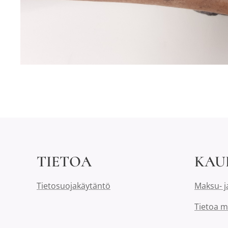
TIETOA
KAU
Tietosuojakäytäntö
Maksu- j
Tietoa m