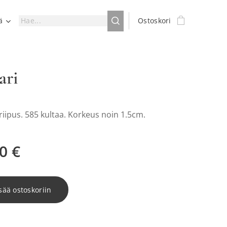
ä
Ostoskori
ari
riipus. 585 kultaa. Korkeus noin 1.5cm.
0
€
sää ostoskoriin