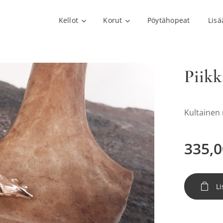
Kellot
Korut
Pöytähopeat
Lisä
Piikk
Kultainen 
335,0
Li