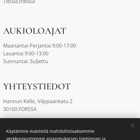
Tietoa meistä
AUKIOLOAJAT
Maanantai-Perjantai 9:00-17:00
Lauantai 9:00-13:00
Sunnuntai: Suljettu
YHTEYSTIEDOT
Hannun Kello, Vilppaankatu 2
30100 FORSSA
03-4220812 |
info@hannunkello.com
Käytämme evästeitä mahdollistaaksemme
verkkosivustomme asianmukaisen toiminnan ja