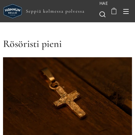
HAE
Seppiä kolmessa polvessa
Rösöristi pieni