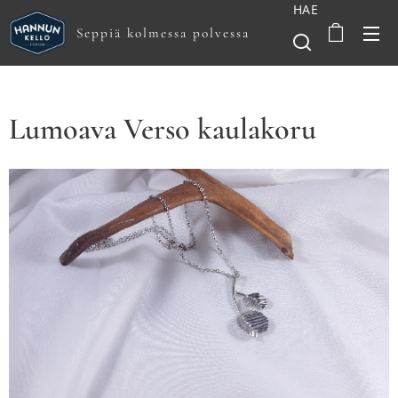
HAE
Seppiä kolmessa polvessa
Lumoava Verso kaulakoru