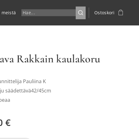
a meistä
Ostoskori
va Rakkain kaulakoru
nnittelija Pauliina K
tju säädettävä42/45cm
peaa
0
€