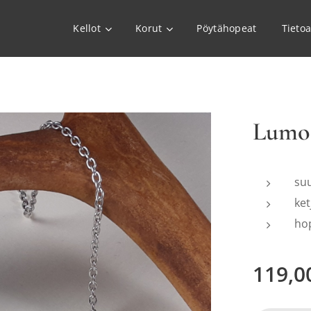
Kellot
Korut
Pöytähopeat
Tieto
Lumoa
suu
ke
ho
119,0