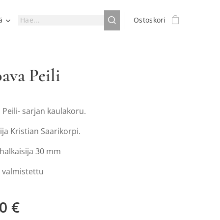
ä
Ostoskori
va Peili
eili- sarjan kaulakoru.
ija Kristian Saarikorpi.
 halkaisija 30 mm
valmistettu
0
€