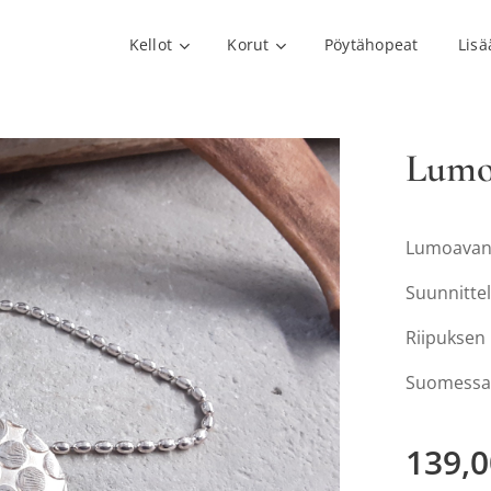
Kellot
Korut
Pöytähopeat
Lisä
Lumoa
Lumoavan P
Suunnittel
Riipuksen
Suomessa 
139,0