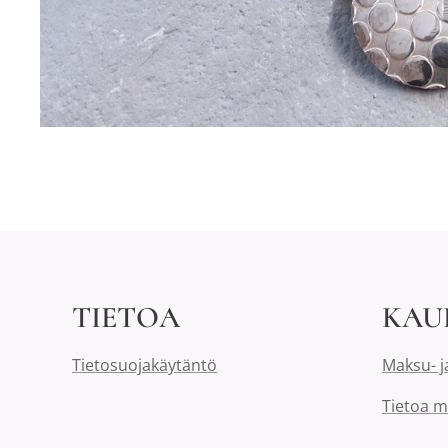
TIETOA
KAU
Tietosuojakäytäntö
Maksu- j
Tietoa m