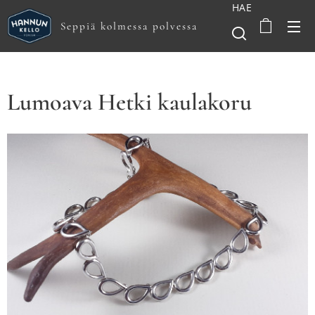
HAE
Seppiä kolmessa polvessa
Lumoava Hetki kaulakoru