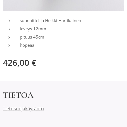
suunnittelija Heikki Hartikainen
leveys 12mm
pituus 45cm
hopeaa
426,00
€
TIETOA
Tietosuojakäytäntö