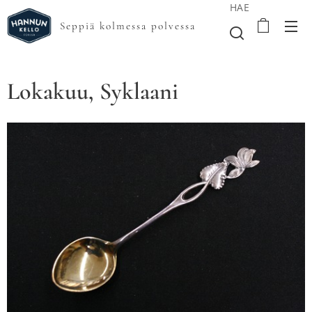
HAE
Seppiä kolmessa polvessa
Lokakuu, Syklaani