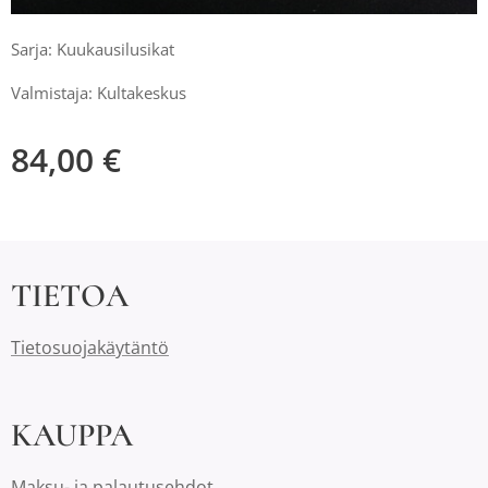
Sarja: Kuukausilusikat
Valmistaja: Kultakeskus
84,00
€
TIETOA
Tietosuojakäytäntö
KAUPPA
Maksu- ja palautusehdot