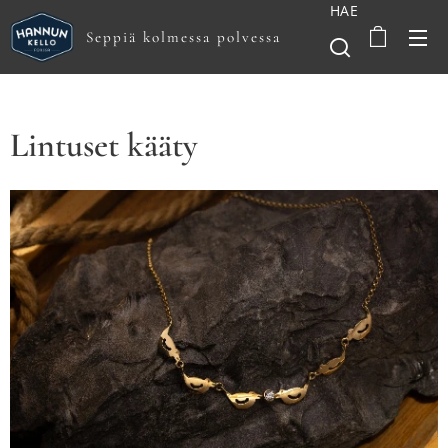
HAE
Seppiä kolmessa polvessa
Lintuset kääty