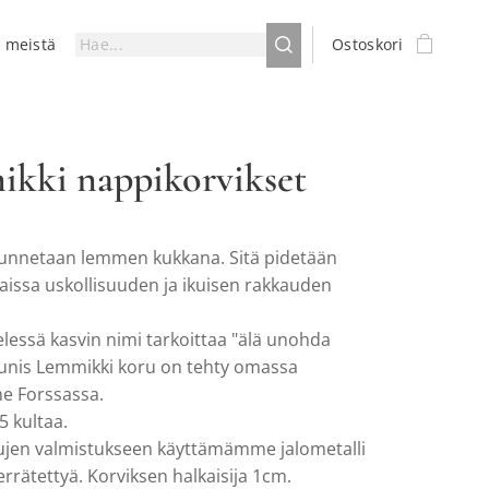
a meistä
Ostoskori
kki nappikorvikset
unnetaan lemmen kukkana. Sitä pidetään
issa uskollisuuden ja ikuisen rakkauden
lessä kasvin nimi tarkoittaa "älä unohda
unis Lemmikki koru on tehty omassa
e Forssassa.
5 kultaa.
jen valmistukseen käyttämämme jalometalli
rrätettyä. Korviksen halkaisija 1cm.