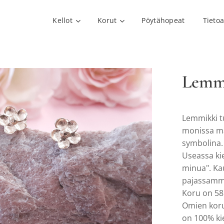
Kellot
Korut
Pöytähopeat
Tieto
Lemmi
Lemmikki t
monissa ma
symbolina.
Useassa kie
minua". Ka
pajassamm
Koru on 58
Omien koru
on 100% kie