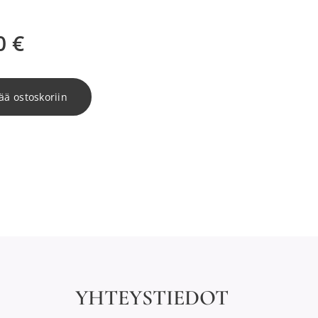
0
€
ää ostoskoriin
YHTEYSTIEDOT