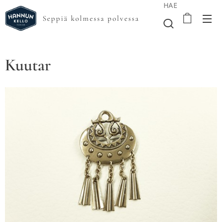
HAE
Seppiä kolmessa polvessa
Kuutar