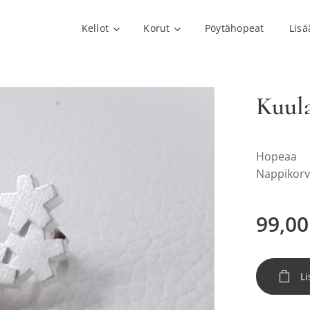
Kellot
Korut
Pöytähopeat
Lisä
Kuul
Hopeaa
Nappikorv
99,00
Li