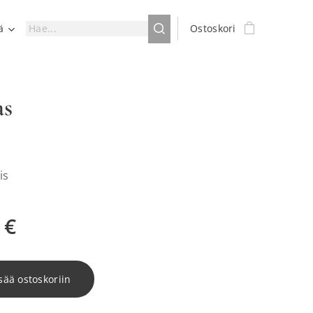
ä
Ostoskori
as
is
€
sää ostoskoriin