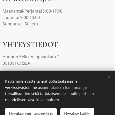
Maanantai-Perjantai 9:00-17:00
Lauantai 9:00-13:00
Sunnuntai: Suljettu
YHTEYSTIEDOT
Hannun Kello, Vilppaankatu 2
30100 FORSSA
03-4220812 |
info@hannunkello.com
Käytämme evästeitä mahdollistaaksemme
verkkosivustomme asianmukaisen toiminnan ja
turvallisuuden sekä tarjotaksemme sinulle parhaan
Luotu
Webnodella
Evästeet
mahdollisen käyttökokemuksen.
Hyväksy vain tarpeelliset
Lisää ostoskoriin
Hyväksy kaikki