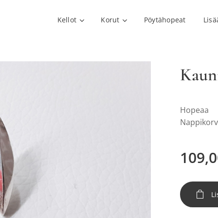
Kellot
Korut
Pöytähopeat
Lisä
Kaun
Hopeaa
Nappikorv
109,0
Li