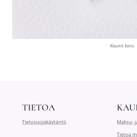
Kaunis koru
TIETOA
KAU
Tietosuojakäytäntö
Maksu- j
Tietoa m