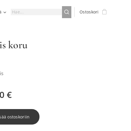
ä
Ostoskori
is koru
is
0
€
sää ostoskoriin