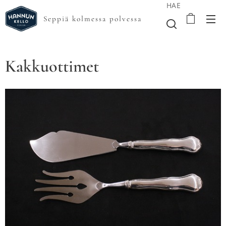
HAE
Seppiä kolmessa polvessa
Kakkuottimet