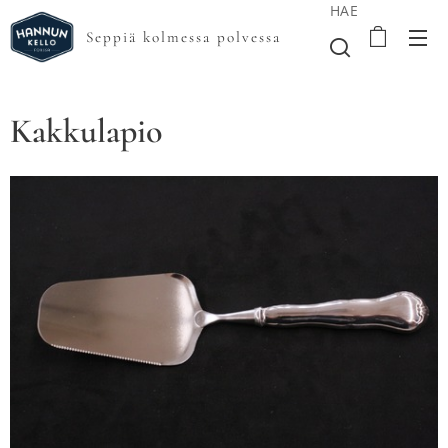
HAE
Seppiä kolmessa polvessa
Kakkulapio