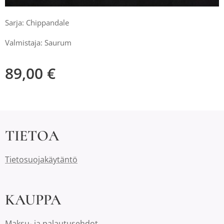
Sarja: Chippandale
Valmistaja: Saurum
89,00
€
TIETOA
Tietosuojakäytäntö
KAUPPA
Maksu- ja palautusehdot