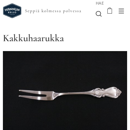
HAE
Seppiä kolmessa polvessa
Kakkuhaarukka