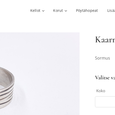
Kellot
Korut
Pöytähopeat
Lisä
Kaar
Sormus
Valitse v
Koko