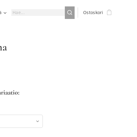
ä
Ostoskori
na
ariaatio: