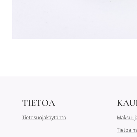
TIETOA
KAU
Tietosuojakäytäntö
Maksu- j
Tietoa m