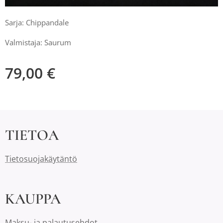
Sarja: Chippandale
Valmistaja: Saurum
79,00
€
TIETOA
Tietosuojakäytäntö
KAUPPA
Maksu- ja palautusehdot