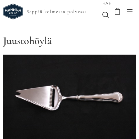
HAE
Seppiä kolmessa polvessa
Juustohöylä