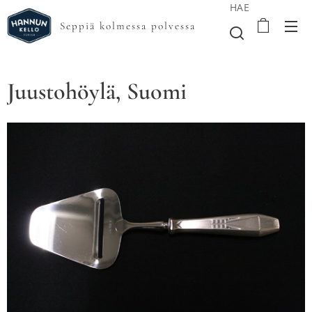
HAE
Seppiä kolmessa polvessa
Juustohöylä, Suomi