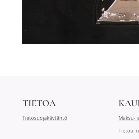
TIETOA
KAU
Tietosuojakäytäntö
Maksu- j
Tietoa m