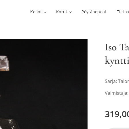
Kellot
Korut
Pöytähopeat
Tieto
Iso T
kyntt
Sarja: Tal
Valmistaja
319,0