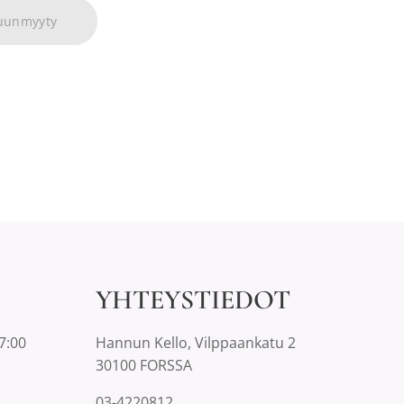
uunmyyty
YHTEYSTIEDOT
7:00
Hannun Kello, Vilppaankatu 2
30100 FORSSA
03-4220812