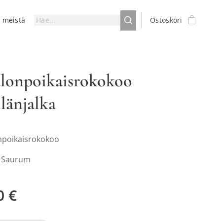
a meistä
Ostoskori
alonpoikaisrokokoo
ilänjalka
onpoikaisrokokoo
: Saurum
0
€