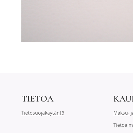
TIETOA
KAU
Tietosuojakäytäntö
Maksu- j
Tietoa m