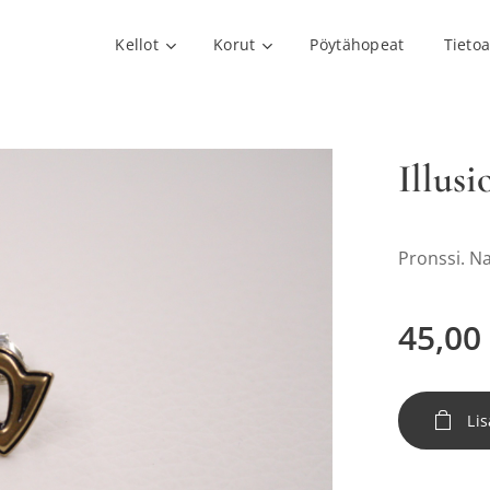
Kellot
Korut
Pöytähopeat
Tieto
Illusi
Pronssi. N
45,00
Lis