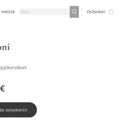
a meistä
Ostoskori
oni
appikorvikset
€
ää ostoskoriin