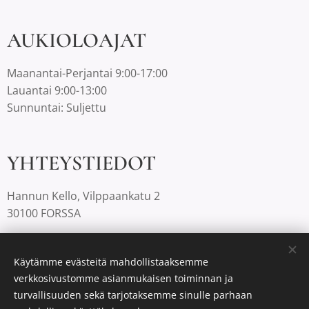
AUKIOLOAJAT
Maanantai-Perjantai 9:00-17:00
Lauantai 9:00-13:00
Sunnuntai: Suljettu
YHTEYSTIEDOT
Hannun Kello, Vilppaankatu 2
30100 FORSSA
03-4220812 |
info@hannunkello.com
Käytämme evästeitä mahdollistaaksemme
verkkosivustomme asianmukaisen toiminnan ja
turvallisuuden sekä tarjotaksemme sinulle parhaan
Luotu
Webnodella
Evästeet