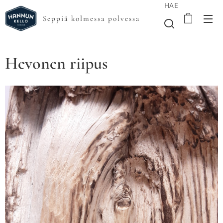
HAE
Seppiä kolmessa polvessa
Hevonen riipus