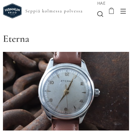
HAE
Seppiä kolmessa polvessa
Eterna