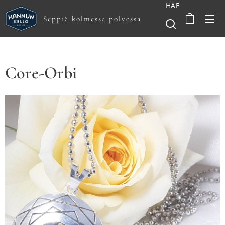
HAE
Seppiä kolmessa polvessa
Core-Orbi