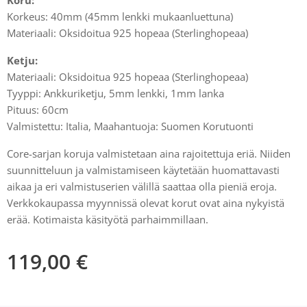
Koru:
Korkeus: 40mm (45mm lenkki mukaanluettuna)
Materiaali: Oksidoitua 925 hopeaa (Sterlinghopeaa)
Ketju:
Materiaali: Oksidoitua 925 hopeaa (Sterlinghopeaa)
Tyyppi: Ankkuriketju, 5mm lenkki, 1mm lanka
Pituus: 60cm
Valmistettu: Italia, Maahantuoja: Suomen Korutuonti
Core-sarjan koruja valmistetaan aina rajoitettuja eriä. Niiden
suunnitteluun ja valmistamiseen käytetään huomattavasti
aikaa ja eri valmistuserien välillä saattaa olla pieniä eroja.
Verkkokaupassa myynnissä olevat korut ovat aina nykyistä
erää. Kotimaista käsityötä parhaimmillaan.
119,00
€