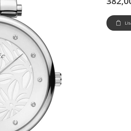
382,0
Lis