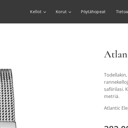
Kellot
Korut
Pöytähopeat
Tieto
Atlan
Todellakin,
rannekelloj
safiirilasi.
metriä.
Atlantic El