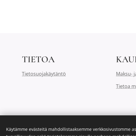
TIETOA
KAU
Tietosuojakäytäntö
Maksu- j
Tietoa m
Käytämme evästeitä mahdollistaaksemme verkkosivustomme as