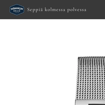
Seppiä kolmessa polvessa