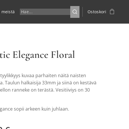
a meistä
Ostoskori
tic Elegance Floral
 tyylikkyys kuvaa parhaiten näitä naisten
a. Taulun halkaisija 33mm ja siinä on kestävä
 Kellon ranneke on terästä. Vesitiiviys on 30
egance sopii arkeen kuin juhlaan.