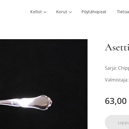
Kellot
Korut
Pöytähopeat
Tieto
Asett
Sarja: Chi
Valmistaja
63,00
Lopp