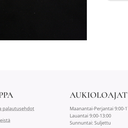
PPA
AUKIOLOAJAT
a palautusehdot
Maanantai-Perjantai 9:00-1
Lauantai 9:00-13:00
eistä
Sunnuntai: Suljettu