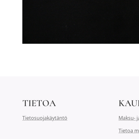
TIETOA
KAU
Tietosuojakäytäntö
Maksu- j
Tietoa m