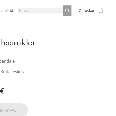
a meistä
Ostoskori
ihaarukka
ppendale
: Kultakeskus
€
uunmyyty