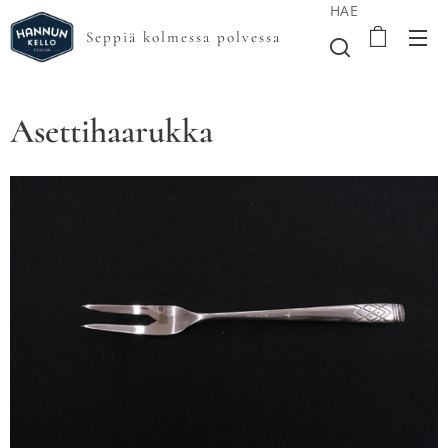
HAE
Seppiä kolmessa polvessa
Asettihaarukka