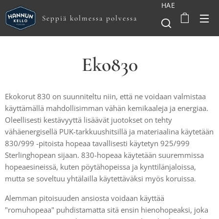
HAE
Seppiä kolmessa polvessa
Eko830
Ekokorut 830 on suunniteltu niin, että ne voidaan valmistaa
käyttämällä mahdollisimman vähän kemikaaleja ja energiaa.
Oleellisesti kestävyyttä lisäävät juotokset on tehty
vähäenergisellä PUK-tarkkuushitsillä ja materiaalina käytetään
830/999 -pitoista hopeaa tavallisesti käytetyn 925/999
Sterlinghopean sijaan. 830-hopeaa käytetään suuremmissa
hopeaesineissä, kuten pöytähopeissa ja kynttilänjaloissa,
mutta se soveltuu yhtälailla käytettäväksi myös koruissa.
Alemman pitoisuuden ansiosta voidaan käyttää
"romuhopeaa" puhdistamatta sitä ensin hienohopeaksi, joka